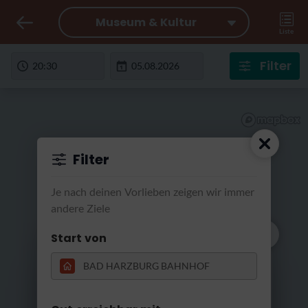
Museum & Kultur
Liste
Filter
Filter
Je nach deinen Vorlieben zeigen wir immer
andere Ziele
Start von
Wir suchen für
morgen früh
RatterRatter...
Heute ist es zu spät für einen Ausflug