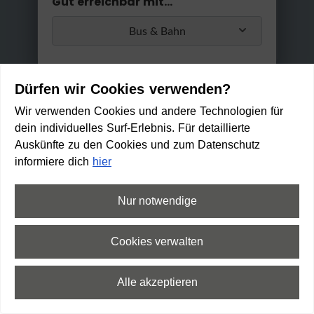
Gut erreichbar mit...
Bus & Bahn
Trotzdem für
Suche für
heute suchen
morgen
Umstiege
Dürfen wir Cookies verwenden?
Max. 2 Umstiege
Wir verwenden Cookies und andere Technologien für
dein individuelles Surf-Erlebnis. Für detaillierte
Anwenden
Auskünfte zu den Cookies und zum Datenschutz
Min. / Max. Reisezeit
informiere dich
hier
0 Min
2 h 30 Min
Nur notwendige
Erlebniskino im BurgBergCent
er
Cookies verwalten
20:43
Anreise
Ab
Alle akzeptieren
20:55
12 min
3
min
3
min
An
⛶
Vollbild