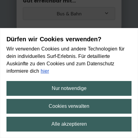
Gut erreichbar mit...
Bus & Bahn
Umstiege
Dürfen wir Cookies verwenden?
Max. 2 Umstiege
Wir verwenden Cookies und andere Technologien für
dein individuelles Surf-Erlebnis. Für detaillierte
Anwenden
Auskünfte zu den Cookies und zum Datenschutz
Min. / Max. Reisezeit
informiere dich
hier
0 Min
2 h 30 Min
Nur notwendige
Friedenstunnel Bremen
IMMER GEÖFFNET
Cookies verwalten
Zu Fuß erreichbar in:
11
Alle akzeptieren
min
⛶
Vollbild