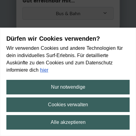
Gut erreichbar mit...
Bus & Bahn
Umstiege
Dürfen wir Cookies verwenden?
Max. 2 Umstiege
Wir verwenden Cookies und andere Technologien für
dein individuelles Surf-Erlebnis. Für detaillierte
Anwenden
Auskünfte zu den Cookies und zum Datenschutz
Min. / Max. Reisezeit
informiere dich
hier
0 Min
2 h 30 Min
Nur notwendige
Dr. Schüßler-Haus
IMMER GEÖFFNET
Cookies verwalten
Zu Fuß erreichbar in:
7
Alle akzeptieren
min
⛶
Vollbild