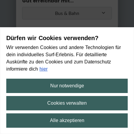
Gut erreichbar mit...
Bus & Bahn
Umstiege
Dürfen wir Cookies verwenden?
Max. 2 Umstiege
Wir verwenden Cookies und andere Technologien für
dein individuelles Surf-Erlebnis. Für detaillierte
Anwenden
Auskünfte zu den Cookies und zum Datenschutz
Min. / Max. Reisezeit
informiere dich
hier
0 Min
2 h 30 Min
Nur notwendige
Liesel-Aussen-Platz Leer
IMMER GEÖFFNET
Cookies verwalten
Zu Fuß erreichbar in:
3
Alle akzeptieren
min
⛶
Vollbild