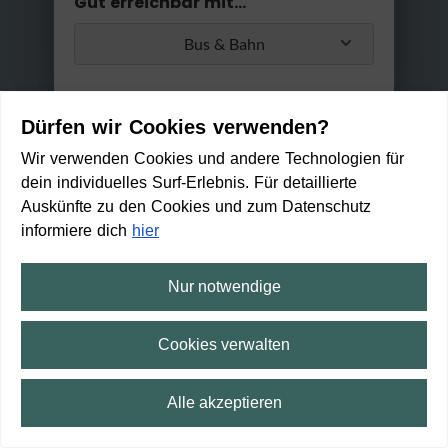
Gut erreichbar mit...
Bus & Bahn
Trotzdem für
Suche für
heute suchen
morgen
Umstiege
Dürfen wir Cookies verwenden?
Max. 2 Umstiege
Wir verwenden Cookies und andere Technologien für
dein individuelles Surf-Erlebnis. Für detaillierte
Anwenden
Auskünfte zu den Cookies und zum Datenschutz
Min. / Max. Reisezeit
informiere dich
hier
0 Min
2 h 30 Min
Nur notwendige
Heimatmuseum Stelle
Cookies verwalten
21:30
Anreise
Ab
Alle akzeptieren
22:12
43 min
3
min
15
min
An
⛶
Vollbild