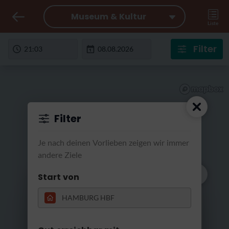
Museum & Kultur
Liste
Filter
Filter
Je nach deinen Vorlieben zeigen wir immer
andere Ziele
Start von
Wir suchen für
morgen früh
RatterRatter...
Heute ist es zu spät für einen Ausflug