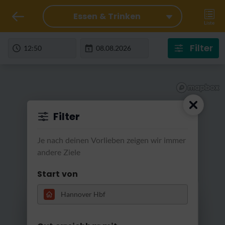
Essen & Trinken
Liste
Filter
Filter
Je nach deinen Vorlieben zeigen wir immer
andere Ziele
Start von
RatterRatter...