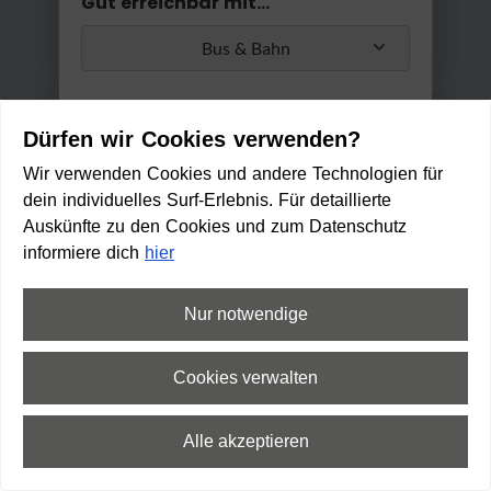
Gut erreichbar mit...
Bus & Bahn
Umstiege
Dürfen wir Cookies verwenden?
Max. 2 Umstiege
Wir verwenden Cookies und andere Technologien für
dein individuelles Surf-Erlebnis. Für detaillierte
Anwenden
Auskünfte zu den Cookies und zum Datenschutz
Min. / Max. Reisezeit
informiere dich
hier
0 Min
2 h 30 Min
Nur notwendige
Maschseefest Hannover
HEUTE
(12:00 - 00:00)
Cookies verwalten
12:58
Anreise
Ab
Alle akzeptieren
13:23
26 min
1
min
10
min
An
⛶
Vollbild