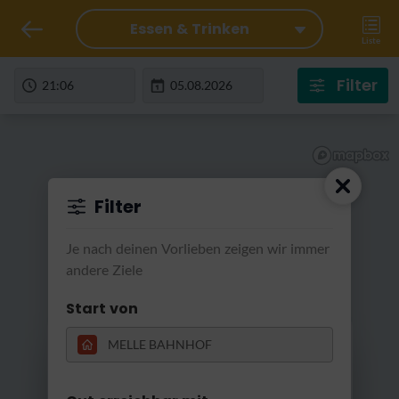
Essen & Trinken
Liste
Filter
Filter
Je nach deinen Vorlieben zeigen wir immer
andere Ziele
Start von
RatterRatter...