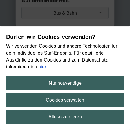
Gut erreichbar mit...
Bus & Bahn
Umstiege
Dürfen wir Cookies verwenden?
Max. 2 Umstiege
Wir verwenden Cookies und andere Technologien für
dein individuelles Surf-Erlebnis. Für detaillierte
Anwenden
Auskünfte zu den Cookies und zum Datenschutz
Min. / Max. Reisezeit
informiere dich
hier
0 Min
2 h 30 Min
Nur notwendige
L´ORO Restaurant
GEÖFFNET
Cookies verwalten
(Schließt um 22:30 Uhr)
Zu Fuß erreichbar in:
18
Alle akzeptieren
min
⛶
Vollbild