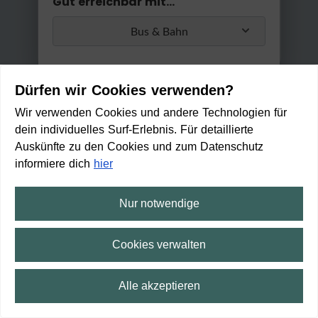
Gut erreichbar mit...
Bus & Bahn
Umstiege
Dürfen wir Cookies verwenden?
Max. 2 Umstiege
Wir verwenden Cookies und andere Technologien für
dein individuelles Surf-Erlebnis. Für detaillierte
Anwenden
Auskünfte zu den Cookies und zum Datenschutz
Min. / Max. Reisezeit
informiere dich
hier
0 Min
2 h 30 Min
Nur notwendige
Maschseefest Hannover
HEUTE
(12:00 - 00:00)
Cookies verwalten
19:52
Anreise
Ab
Alle akzeptieren
20:05
14 min
5
min
3
min
An
⛶
Vollbild