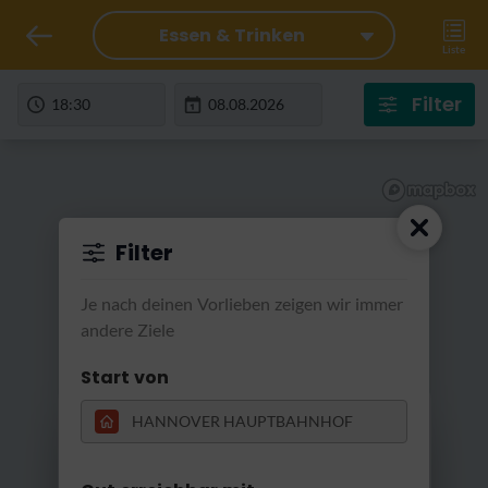
Essen & Trinken
Liste
Filter
Filter
Je nach deinen Vorlieben zeigen wir immer
andere Ziele
Start von
RatterRatter...