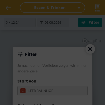
Essen & Trinken
Liste
Filter
Filter
Je nach deinen Vorlieben zeigen wir immer
andere Ziele
Start von
RatterRatter...