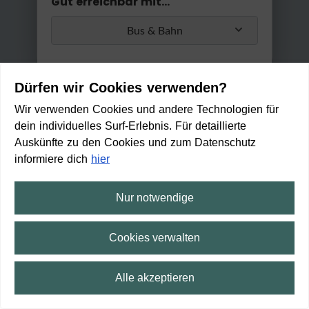
Gut erreichbar mit...
Bus & Bahn
Umstiege
Dürfen wir Cookies verwenden?
Max. 2 Umstiege
Wir verwenden Cookies und andere Technologien für
dein individuelles Surf-Erlebnis. Für detaillierte
Anwenden
Auskünfte zu den Cookies und zum Datenschutz
Min. / Max. Reisezeit
informiere dich
hier
0 Min
2 h 30 Min
Nur notwendige
Hoppmann im Bahnhof
GEÖFFNET
Cookies verwalten
(Schließt um 19:00 Uhr)
Zu Fuß erreichbar in:
1
Alle akzeptieren
min
⛶
Vollbild