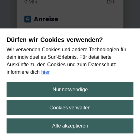
0 Min
10 h
Anreise
Start von
Dürfen wir Cookies verwenden?
Wir verwenden Cookies und andere Technologien für
dein individuelles Surf-Erlebnis. Für detaillierte
Anwenden
Auskünfte zu den Cookies und zum Datenschutz
Gut erreichbar mit...
informiere dich
hier
Bus & Bahn
Nur notwendige
Skulpturenpfad Bienenbüttel
Umstiege
Cookies verwalten
Leicht
1:25 h
83 m
4,7 km
Max. 2 Umstiege
18:56
Anreise
Ab
Alle akzeptieren
19:17
21 min
Min. / Max. Reisezeit
2
min
11
min
An
⛶
Vollbild