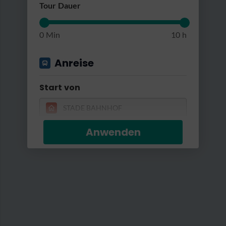
RatterRatter...
Tour Dauer
0 Min
10 h
Anreise
Start von
Anwenden
Gut erreichbar mit...
Bus & Bahn
Tourismusverband Landkreis Stade/Elbe e.V.
|
Wanderweg W4 - Neuklosterwanderweg
Tourismusverban
Umstiege
Max. 2 Umstiege