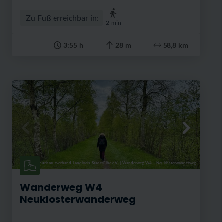
Zu Fuß erreichbar in:
2
min
3:55 h
28 m
58,8 km
Tourismusverband Landkreis Stade/Elbe e.V.
|
Wanderweg W4 - Neuklosterwanderweg
Wanderweg W4
Neuklosterwanderweg