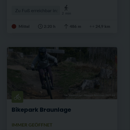
Zu Fuß erreichbar in:
2
min
Mittel
2:20 h
486 m
24,9 km
Jan Werkmeister
|
Bikepark Braunlage 2025.jpg
Bikepark Braunlage
IMMER GEÖFFNET