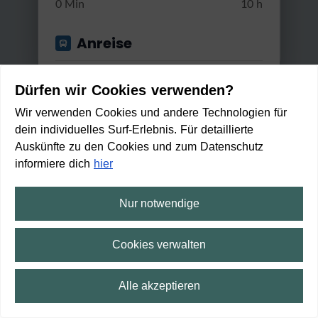
0 Min
10 h
Anreise
Start von
Dürfen wir Cookies verwenden?
Wir verwenden Cookies und andere Technologien für
dein individuelles Surf-Erlebnis. Für detaillierte
Anwenden
Auskünfte zu den Cookies und zum Datenschutz
Gut erreichbar mit...
informiere dich
hier
Rad
Nur notwendige
Harz-Rundweg 5. Etappe - an
Min. / Max. Reisezeit
dersherum
Cookies verwalten
4:41 h
476 m
65,3 km
0 Min
2 h 30 Min
Alle akzeptieren
Mit Rad erreichbar in:
1
min
⛶
Vollbild