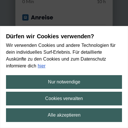
0 Min
10 h
Anreise
Start von
Dürfen wir Cookies verwenden?
Wir verwenden Cookies und andere Technologien für
dein individuelles Surf-Erlebnis. Für detaillierte
Anwenden
Auskünfte zu den Cookies und zum Datenschutz
Gut erreichbar mit...
informiere dich
hier
Rad
Nur notwendige
Friesenroute Rad up Pad - 6. Et
Min. / Max. Reisezeit
appe ...
Cookies verwalten
Mittel
3:25 h
25 m
51,5 km
0 Min
2 h 30 Min
Alle akzeptieren
Mit Rad erreichbar in:
2
min
⛶
Vollbild