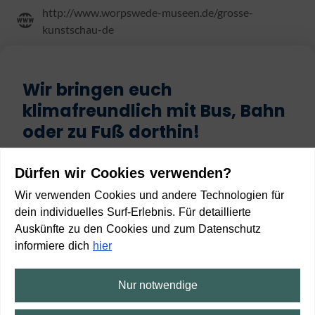
http://www.worpswede-museen.de/grosse-
kunstschau-de
Wir bringen euch
klimafreundlich mit Bus, Bahn
oder zu Fuß dorthin!
Start
Dürfen wir Cookies verwenden?
Wir verwenden Cookies und andere Technologien für
dein individuelles Surf-Erlebnis. Für detaillierte
Auskünfte zu den Cookies und zum Datenschutz
informiere dich
hier
Ziel
Nur notwendige