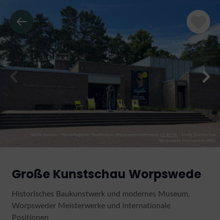
Saskia Hansen - Touristkagentur Teufelsmoor-Worpswede-Unterweser
CC-BY-SA
|
Große Kunstschau
Worpswede Frontansicht.JPEG
Große Kunstschau Worpswede
Historisches Baukunstwerk und modernes Museum,
Worpsweder Meisterwerke und internationale
Positionen