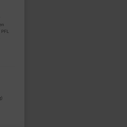
r
en
m PFL
s
g)