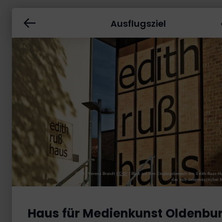
Ausflugsziel
OTM | Verena Brandt
CC-BY
|
Blick auf den Eingangsbereich des Edith-Russ-H
das sich zeitgenössischer
Haus für Medienkunst Oldenbu