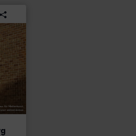
aus für Medienkunst,
 Kunst widmet.&nbsp;
rg