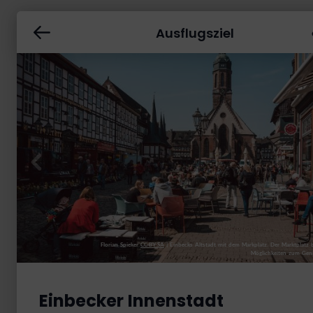
Ausflugsziel
Florian Spieker
CC-BY-SA
|
Einbecks Altstadt mit dem Markplatz. Der Marktplatz b
Möglichkeiten zum Gen
Einbecker Innenstadt