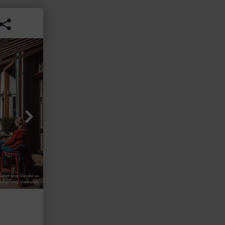
ietet eine Viezahl an
ießen und Verweilen.
Barbara Hötzel
CC-BY
|