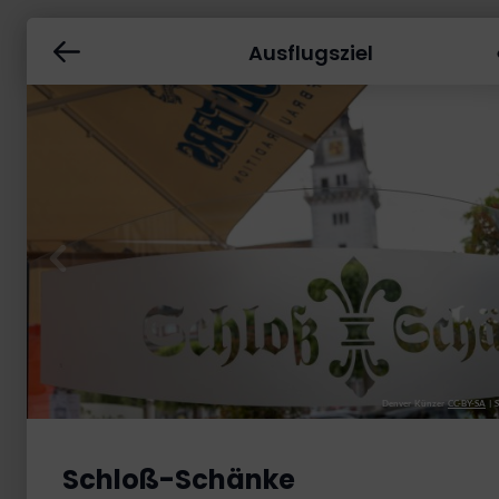
Ausflugsziel
Denver Künzer
CC-BY-SA
|
S
Schloß-Schänke