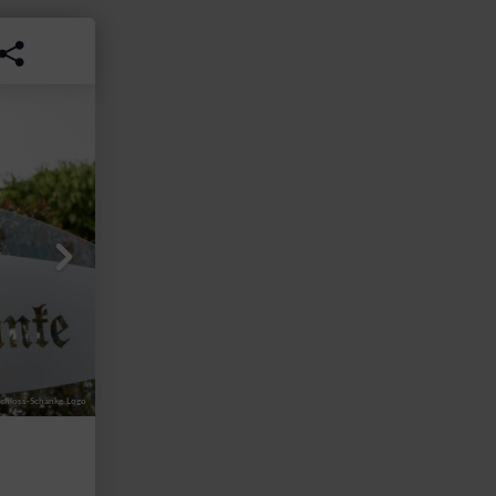
chloss-Schänke Logo
Denver Künzer
CC-B