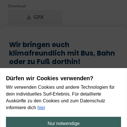
Download
GPX
Wir bringen euch
klimafreundlich mit Bus, Bahn
oder zu Fuß dorthin!
Start
Dürfen wir Cookies verwenden?
Wir verwenden Cookies und andere Technologien für
dein individuelles Surf-Erlebnis. Für detaillierte
Auskünfte zu den Cookies und zum Datenschutz
informiere dich
hier
Ziel
Nur notwendige