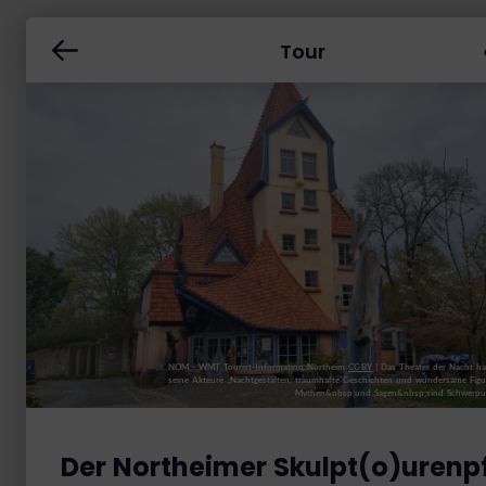
Tour
NOM - WMT Tourist-Information Northeim
CC-BY
|
Das Theater der Nacht ha
seine Akteure „Nachtgestalten, traumhafte Geschichten und wundersame Figur
Mythen&nbsp;und Sagen&nbsp;sind Schwerpunkt
Der Northeimer Skulpt(o)urenp