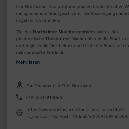
Der Northeimer Skulpt(o)urenpfad verbindet kreative 
mit spannender Stadtgeschichte. Der Spaziergang dauer
ungefähr 1,5 Stunden.
Ziel des
Northeimer Skulpturenpfades
war es, das
phantastische
Theater der
Nacht
näher in die Stadt zu 
und zugleich die Northeimer und Gäste der Stadt auf ei
märchenhafte Entdeck...
Mehr lesen
Am Münster 6, 37154 Northeim
+49 5551/913066
https://www.northeim.de/tourismus-kultur.html?
tx_contrast=1&cHash=49dda81d27897b9256c8db