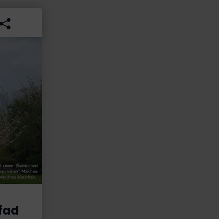
t seinen Namen, weil
en lieben“. Märchen,
 ihres künstleris...
fad