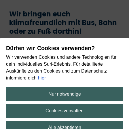
Wir bringen euch
klimafreundlich mit Bus, Bahn
oder zu Fuß dorthin!
Start
Dürfen wir Cookies verwenden?
Wir verwenden Cookies und andere Technologien für
dein individuelles Surf-Erlebnis. Für detaillierte
Auskünfte zu den Cookies und zum Datenschutz
informiere dich
hier
Ziel
Nur notwendige
Cookies verwalten
Anreise planen
Alle akzeptieren