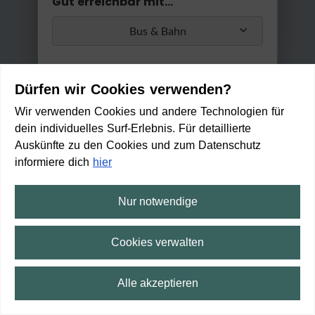
Gut erreichbar mit...
Bus & Bahn
Umstiege
Dürfen wir Cookies verwenden?
Max. 2 Umstiege
Wir verwenden Cookies und andere Technologien für
dein individuelles Surf-Erlebnis. Für detaillierte
Anwenden
Auskünfte zu den Cookies und zum Datenschutz
Min. / Max. Reisezeit
informiere dich
hier
0 Min
2 h 30 Min
Nur notwendige
Halbrunde Bastion der Stadtb
efestigu...
Cookies verwalten
Zu Fuß erreichbar in:
4
Alle akzeptieren
min
⛶
Vollbild