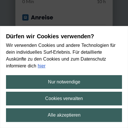
0 Min
10 h
Anreise
Start von
Dürfen wir Cookies verwenden?
Wir verwenden Cookies und andere Technologien für
dein individuelles Surf-Erlebnis. Für detaillierte
Anwenden
Auskünfte zu den Cookies und zum Datenschutz
Gut erreichbar mit...
informiere dich
hier
Bus & Bahn
Nur notwendige
Weserhöhen (Bw 5)
Umstiege
Cookies verwalten
Mittel
2:15 h
145 m
6,1 km
Max. 2 Umstiege
Zu Fuß erreichbar in:
6
Alle akzeptieren
min
Min. / Max. Reisezeit
⛶
Vollbild