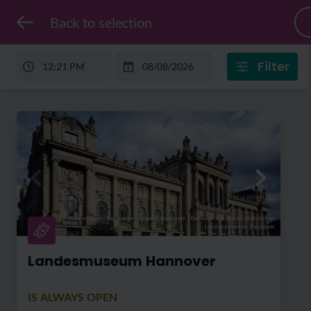
Back to selection
Filter
Niedersächsisches Landesmuseum Hannover
|
Gebäude des Niedersächsischen
Landesmuseums Hannover
Landesmuseum Hannover
IS ALWAYS OPEN