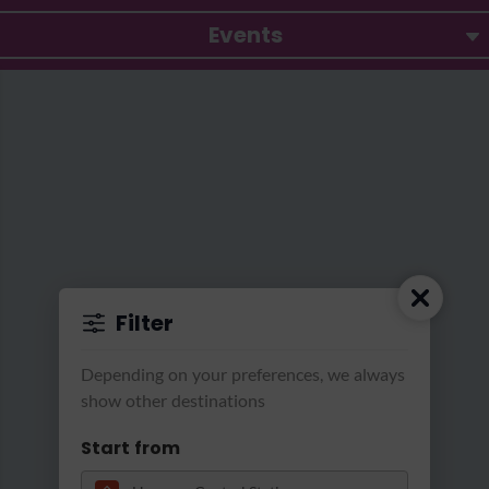
Events
Filter
Nds. Landesmuseum Hannover, Kerstin Schmidt
|
Aquarien in den WasserWelten im
Nds. Landesmuseum Han
Landesmuseum Hannover
Depending on your preferences, we always
show other destinations
Start from