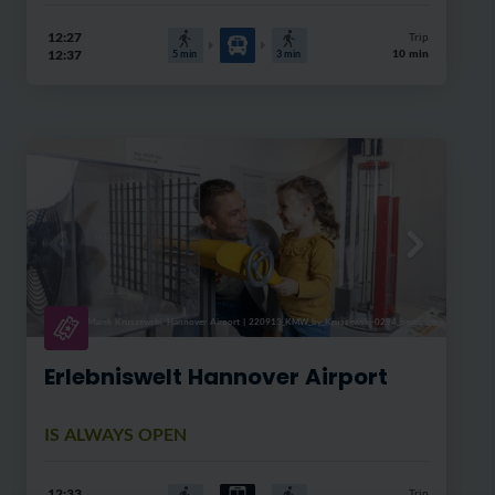
12:27
Trip
12:37
10 min
5
min
3
min
Marek Kruszewski, Hannover Airport
|
220913_KMW_by_Kruszewski-0294_bearb.jpg
Erlebniswelt Hannover Airport
IS ALWAYS OPEN
12:33
Trip